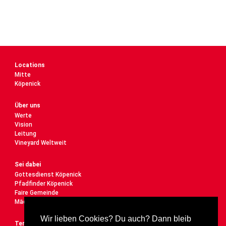
Locations
Mitte
Köpenick
Über uns
Werte
Vision
Leitung
Vineyard Weltweit
Sei dabei
Gottesdienst Köpenick
Pfadfinder Köpenick
Faire Gemeinde
Mädelstreff
Wir lieben Cookies? Du auch? Dann bleib
Termine